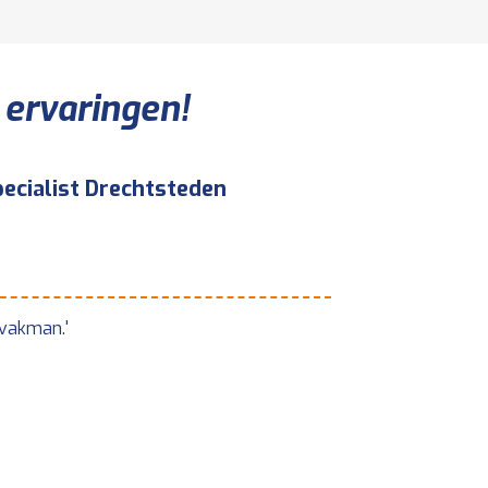
 ervaringen!
ecialist Drechtsteden
Dé W
Zal
5.0 /
 vakman.'
'Snel en goed '
Betsie