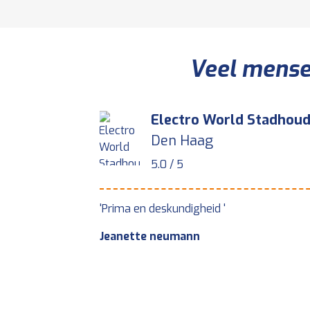
Veel mensen
Electro World Stadhou
Den Haag
5.0 / 5
g, hij legde
'Prima en deskundigheid '
estje toch wilde
Jeanette neumann
 ik hem niet te
nnenkort ga
n, was dit
raat nog even