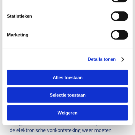
storingen
Statistieken
Mijn kookplaat veroorzaakt kortsluiting
De elektronische ontsteking werkt niet meer
Marketing
Inductie kookplaat kapot
De kookplaat geeft een storingscode
De kookplaat maakt veel lawaai
Details tonen
De zones van de kookplaat gaan steeds uit
Alles toestaan
De elektronische ontsteking
de touchscreenbediening werkt niet meer
Probleem
: De ontsteking maakt geen verbinding.
Selectie toestaan
Hoe kan ik ‘t oplossen?
Door de stekker van de
kookplaat ongeveer vijf minuten uit het stopcontact
Weigeren
te verwijderen, reset je de kookplaat. Na het
terugplaatsen van de stekker in het stopcontact zou
de elektronische vonkontsteking weer moeten