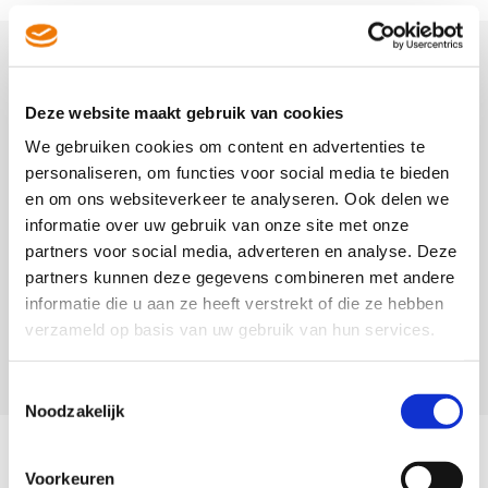
Kookplaat laten repareren of
onderhouden?
Deze website maakt gebruik van cookies
Voordat je een monteur gaat inschakelen is het
We gebruiken cookies om content en advertenties te
handig om eerst naar onze tips te kijken. Op deze
personaliseren, om functies voor social media te bieden
manier kun je gemakkelijk zien of je het zelf kunt
en om ons websiteverkeer te analyseren. Ook delen we
verhelpen of dat het verstandig is om het te laten
informatie over uw gebruik van onze site met onze
repareren door een vakman. Onze vakmannen
partners voor social media, adverteren en analyse. Deze
vinden het belangrijk dat jij tevreden bent. Daar
partners kunnen deze gegevens combineren met andere
hebben wij onze service volledig op ingericht. Onze
informatie die u aan ze heeft verstrekt of die ze hebben
specialisten zijn namelijk allemaal lid van Techniek
verzameld op basis van uw gebruik van hun services.
Nederland, hét kwaliteitskeurmerk van de branche.
Toestemmingsselectie
Noodzakelijk
Veel voorkomende kookplaat
Voorkeuren