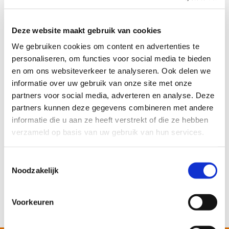
In welke regio staat jouw defecte Zanussi
apparaat?
Deze website maakt gebruik van cookies
Wij helpen jou graag met het zoeken naar een
We gebruiken cookies om content en advertenties te
Zanussi monteur in jou buurt.
personaliseren, om functies voor social media te bieden
en om ons websiteverkeer te analyseren. Ook delen we
informatie over uw gebruik van onze site met onze
partners voor social media, adverteren en analyse. Deze
Selecteer jouw Zanussi apparaat
partners kunnen deze gegevens combineren met andere
en vind meer informatie over veel voorkomende
informatie die u aan ze heeft verstrekt of die ze hebben
storingen en foutcodes van je apparaat.
verzameld op basis van uw gebruik van hun services.
Toestemmingsselectie
Zanussi vaatwasser storingen
Noodzakelijk
Zanussi wasmachine storingen
Voorkeuren