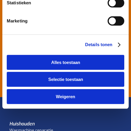
Statistieken
Apparaat stuk?
Vind hier je
Marketing
vakman!
Details tonen
Alles toestaan
KIES JE VAKMAN
Selectie toestaan
Weigeren
Huishouden
Wasmachine reparatie