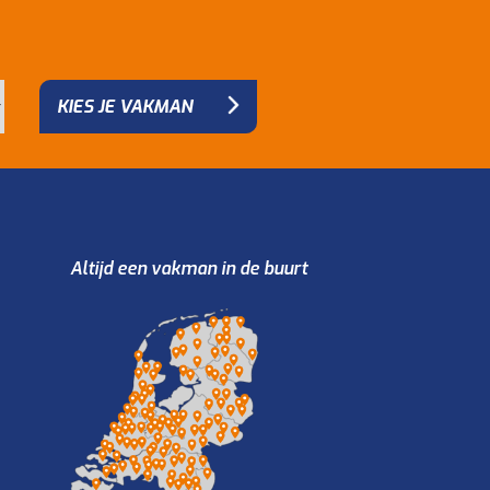
KIES JE VAKMAN
Altijd een vakman in de buurt