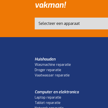
vakman!
Huishouden
Wasmachine reparatie
Droger reparatie
Vaatwasser reparatie
Computer en elektronica
Laptop reparatie
Tablet reparatie