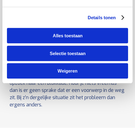
ontvangt;
Hoor je een zachte zoemtoon in plaats van een
Details tonen
normaal pompgeluid dan is het technisch in orde;
Alles toestaan
Mogelijke oplossingen voor waterpomp
Verschoon het filter;
Selectie toestaan
Vervang het waterpomp;
Weigeren
Let op: Mocht je de pomp horen ga dan alleen
opzoek naar een blokkade. Hoor je niets vreemds
dan is er geen sprake dat er een voorwerp in de weg
zit. Bij z’n dergelijke situatie zit het probleem dan
ergens anders.