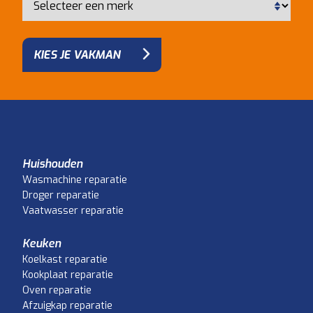
KIES JE VAKMAN
Huishouden
Wasmachine reparatie
Droger reparatie
Vaatwasser reparatie
Keuken
Koelkast reparatie
Kookplaat reparatie
Oven reparatie
Afzuigkap reparatie