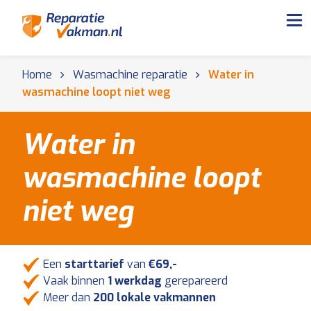
Home
Wasmachine reparatie
Water in
wasmachine loopt niet weg
Water in
wasmachine loopt
niet weg
Een
starttarief
van
€69,-
Vaak binnen
1 werkdag
gerepareerd
Meer dan
200 lokale vakmannen