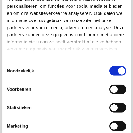
Voordat je het filter uit jouw wasmachine wilt
personaliseren, om functies voor social media te bieden
verwijderen, is het verstandig om eerst het
en om ons websiteverkeer te analyseren. Ook delen we
restwater weg te laten lopen. Dit doe je door
informatie over uw gebruik van onze site met onze
handdoeken neer te leggen met daarop een grote
partners voor social media, adverteren en analyse. Deze
emmer om het water op te nemen. Mocht je
partners kunnen deze gegevens combineren met andere
bepaalde voorwerpen vinden, dan is dit de reden dat
informatie die u aan ze heeft verstrekt of die ze hebben
jouw wasmachine het water niet pompt. Het is
verzameld op basis van uw gebruik van hun services.
verstandig om alle voorwerpen die niet in een
wasmachine horen te verwijderen. Zet weer het
filter weer terug.
Toestemmingsselectie
Noodzakelijk
Draait de waterpomp helemaal niet?
Voorkeuren
Hieronder hebben wij de oorzaken voor problemen
met waterpomp op een rijtje gezet:
Statistieken
Als je de pomp niet hoort draaien dan is het
waarschijnlijk defect;
Marketing
Het is mogelijk dat de pomp geen stroom meer