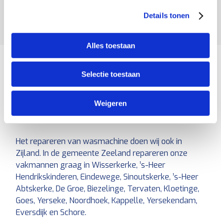
de juiste
vakman uit jouw buurt
.
Details tonen
Alles toestaan
Wasmachine defect? Kies jouw
Selectie toestaan
vakman in Zeeland
Weigeren
Het
repareren van wasmachines
doen wij natuurlijk
ook in de omgeving Zeeland!
Het repareren van wasmachine doen wij ook in
Zijland. In de gemeente Zeeland repareren onze
vakmannen graag in Wisserkerke, ’s-Heer
Hendrikskinderen, Eindewege, Sinoutskerke, ’s-Heer
Abtskerke, De Groe, Biezelinge, Tervaten, Kloetinge,
Goes, Yerseke, Noordhoek, Kappelle, Yersekendam,
Eversdijk en Schore.