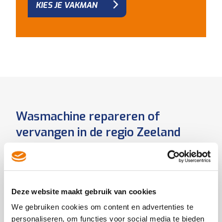
KIES JE VAKMAN
Wasmachine repareren of
vervangen in de regio Zeeland
Wij helpen jou graag om de juiste beslissing te
maken tussen het aanschaffen van een nieuwe
wasmachine of om je huidige machine te laten
repareren. Hiervoor hebben wij voor jou een aantal
Deze website maakt gebruik van cookies
vragen samengesteld die helpen om deze keuze te
We gebruiken cookies om content en advertenties te
kunnen maken.
personaliseren, om functies voor social media te bieden