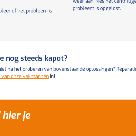
weer aan. Kies het centrifu
probleem is opgelost.
leer of het probleem is
ge nog steeds kapot?
iet na het proberen van bovenstaande oplossingen? Reparatie
 van onze vakmannen
in!
 hier je