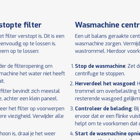
stopte filter
Wasmachine centri
filter verstopt is. Dit is een
Een uit balans geraakte cent
nvoudig op te lossen is.
wasmachine zorgen. Vermijd
eem op te lossen:
wastrommel. Hierdoor voorkom
der de filteropening om
Stop de wasmachine
: Zet 
machine het water niet heeft
centrifuge te stoppen.
it.
Herverdeel het wasgoed
: 
t filter bevindt zich meestal
trommel om overbelasting t
 achter een klein paneel.
resterende wasgoed gelijkma
leer het filter op voorwerpen
Controleer de belading
: B
re viezigheid. Verwijder alle
ervoor dat er een flinke vuis
helpt om te voorkomen dat d
hoon is, draai je het weer
Start de wasmachine opn