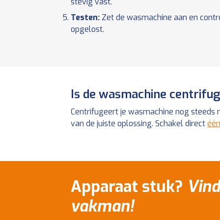
stevig vast.
Testen:
Zet de wasmachine aan en contro
opgelost.
Is de wasmachine centrifu
Centrifugeert je wasmachine nog steeds n
van de juiste oplossing. Schakel direct
één
Apparaat stuk?
Vind
vakman!