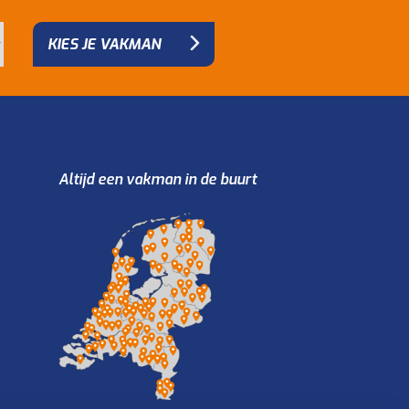
KIES JE VAKMAN
Altijd een vakman in de buurt