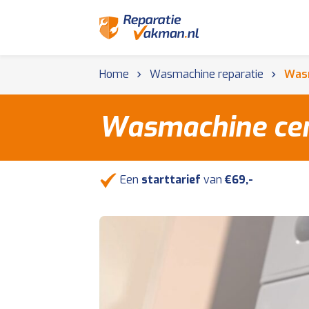
Home
Wasmachine reparatie
Wasm
Wasmachine cen
Een
starttarief
van
€69,-