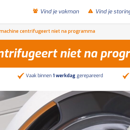
Vind je vakman
Vind je storin
achine centrifugeert niet na programma
trifugeert niet na pro
Vaak binnen
1 werkdag
gerepareerd