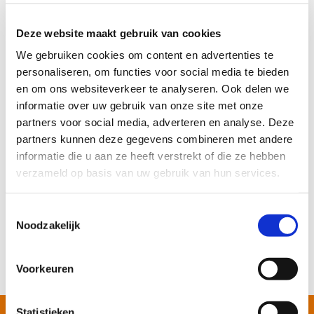
8km
MEER INFO
Deze website maakt gebruik van cookies
We gebruiken cookies om content en advertenties te
ELECTRO WORLD AHC VAN
personaliseren, om functies voor social media te bieden
OMMEREN
en om ons websiteverkeer te analyseren. Ook delen we
Dorpsstraat 1, 4033EW, Lienden
informatie over uw gebruik van onze site met onze
partners voor social media, adverteren en analyse. Deze
partners kunnen deze gegevens combineren met andere
Reparatievakman met winkel
informatie die u aan ze heeft verstrekt of die ze hebben
Gesloten
- Opent om 09:00
verzameld op basis van uw gebruik van hun services.
Toon telefoonnummer
Toestemmingsselectie
Noodzakelijk
9km
MEER INFO
Voorkeuren
Statistieken