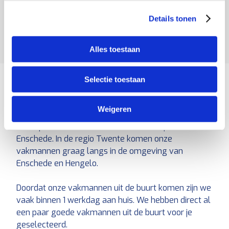
KIES JE VAKMAN
Details tonen
Alles toestaan
Selectie toestaan
Wasmachine kapot? Selecteer
jouw vakman in Enschede
Weigeren
Het repareren van wasmachine doen wij ook in
Enschede. In de regio Twente komen onze
vakmannen graag langs in de omgeving van
Enschede en Hengelo.
Doordat onze vakmannen uit de buurt komen zijn we
vaak binnen 1 werkdag aan huis. We hebben direct al
een paar goede vakmannen uit de buurt voor je
geselecteerd.