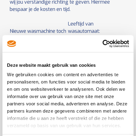
wij jou verstandige richting te geven. Hiermee
bespaar je de kosten en tijd.
Leeftijd van
Nieuwe wasmachine toch
wasautomaat:
beter resultaat?
Wanneer heb je apparaat
Het energielabel van een
aangeschaft? Het is
wasmachine geeft zowel
handig om te weten wat
inzicht in het
de leeftijd van je
Deze website maakt gebruik van cookies
energieverbruik, was en
wasmachine is, omdat de
droogresultaat.
Was
kans op reparatie hiermee
We gebruiken cookies om content en advertenties te
resultaat:
Bij was
vergroot of verkleind
personaliseren, om functies voor social media te bieden
resultaat is het doel dat
wordt. Bij een
en om ons websiteverkeer te analyseren. Ook delen we
hoe schoon een was heeft
wasautomaat ouder dan
informatie over uw gebruik van onze site met onze
gedraaid. Bijna alle nieuwe
10 jaar is de kans groot
partners voor social media, adverteren en analyse. Deze
wasmachines krijgen
dat de vakman aangeeft
partners kunnen deze gegevens combineren met andere
hiervoor een score A.
een nieuwe wasmachine
informatie die u aan ze heeft verstrekt of die ze hebben
te kopen.
verzameld op basis van uw gebruik van hun services.
Energieverbruik tussen