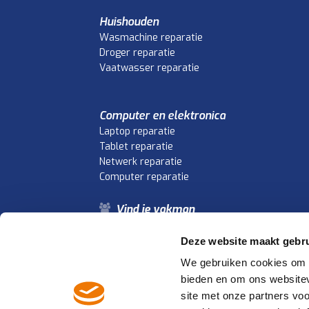
Huishouden
Wasmachine reparatie
Droger reparatie
Vaatwasser reparatie
Computer en elektronica
Laptop reparatie
Tablet reparatie
Netwerk reparatie
Computer reparatie
Vind je vakman
Vind je storing
Veelgestelde vragen
Deze website maakt gebru
We gebruiken cookies om c
bieden en om ons websitev
De Reparatievakman.nl is een service 
site met onze partners vo