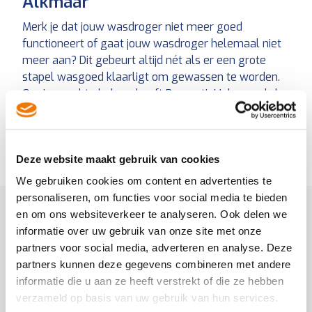
Alkmaar
Merk je dat jouw wasdroger niet meer goed
functioneert of gaat jouw wasdroger helemaal niet
meer aan? Dit gebeurt altijd nét als er een grote
stapel wasgoed klaarligt om gewassen te worden.
Om jou snel te helpen heeft ReparatieVakman.nl de
witgoedspecialisten samengesteld voor de regio
Rotterdam. Zo is er altijd wel één van onze
vakmannen bij jou in de buurt om voor jou van een
Deze website maakt gebruik van cookies
passende oplossing te voorzien.
We gebruiken cookies om content en advertenties te
personaliseren, om functies voor social media te bieden
en om ons websiteverkeer te analyseren. Ook delen we
informatie over uw gebruik van onze site met onze
Wasdroger kapot? Selecteer jouw
partners voor social media, adverteren en analyse. Deze
vakman in Alkmaar
partners kunnen deze gegevens combineren met andere
informatie die u aan ze heeft verstrekt of die ze hebben
Het repareren van wasdroger doen wij natuurlijk ook
verzameld op basis van uw gebruik van hun services.
in de regio Alkmaar!