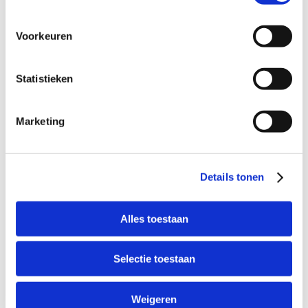
DÉ WITGOED SPECIALIST HEVI
Dorpsstraat 21, 3981EA, Bunnik
Voorkeuren
Reparatievakman met winkel
Statistieken
Geopend
- Sluit om 18:00
Toon telefoonnummer
Marketing
Details tonen
6km
MEER INFO
Alles toestaan
ELECTRO WORLD ELEKTRON
Selectie toestaan
Nassaustraat 9, 3601BA, Maarssen
Reparatievakman met winkel
Weigeren