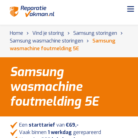
Home
Vind je storing
Samsung storingen
Samsung wasmachine storingen
Samsung
wasmachine foutmelding 5E
Samsung
wasmachine
foutmelding 5E
Een
starttarief
van
€69,-
Vaak binnen
1 werkdag
gerepareerd