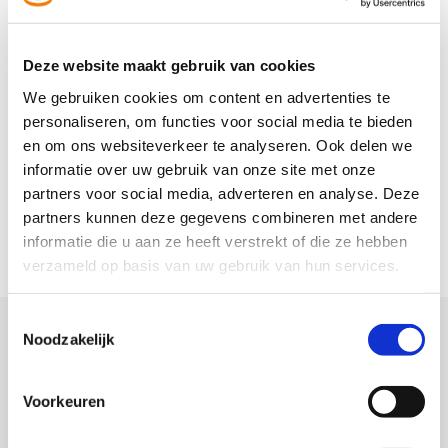
Deze website maakt gebruik van cookies
We gebruiken cookies om content en advertenties te
KIES JE VAKMAN
personaliseren, om functies voor social media te bieden
en om ons websiteverkeer te analyseren. Ook delen we
informatie over uw gebruik van onze site met onze
partners voor social media, adverteren en analyse. Deze
partners kunnen deze gegevens combineren met andere
informatie die u aan ze heeft verstrekt of die ze hebben
verzameld op basis van uw gebruik van hun services.
Toestemmingsselectie
Noodzakelijk
Wat kan je met een foutmelding
Voorkeuren
van Samsung wasmachine?
De nieuwe modellen van Samsung wasmachines