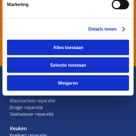
Marketing
Details tonen
KIES JE VAKMAN
Alles toestaan
Selectie toestaan
Weigeren
Huishouden
Wasmachine reparatie
Droger reparatie
Vaatwasser reparatie
Keuken
Koelkast reparatie