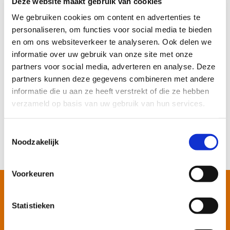
Deze website maakt gebruik van cookies
droger gedroogd wordt geen wasverzachter. De was
We gebruiken cookies om content en advertenties te
komt altijd zacht uit een droger.
personaliseren, om functies voor social media te bieden
en om ons websiteverkeer te analyseren. Ook delen we
De luchtafvoerdroger doet er lang over
informatie over uw gebruik van onze site met onze
Probleem:
De afvoerslang zit verstopt, hij is te lang
partners voor social media, adverteren en analyse. Deze
of er zitten teveel bochten in.
partners kunnen deze gegevens combineren met andere
Hoe kan ik ‘t oplossen?
Controleer de slang op vuil
informatie die u aan ze heeft verstrekt of die ze hebben
en kijk of deze wellicht korter kan met minder
verzameld op basis van uw gebruik van hun services.
bochten. Des te efficiënter de slang, des te korter
het drogen en hoe minder energie het apparaat
verbruikt.
Toestemmingsselectie
Noodzakelijk
Voorkeuren
Apparaat stuk?
Vind hier je
Statistieken
vakman!