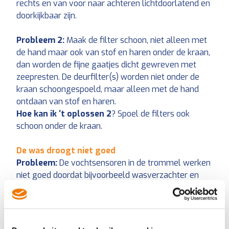
rechts en van voor naar achteren lichtdoorlatend en
doorkijkbaar zijn.
Probleem 2:
Maak de filter schoon, niet alleen met
de hand maar ook van stof en haren onder de kraan,
dan worden de fijne gaatjes dicht gewreven met
zeepresten. De deurfilter(s) worden niet onder de
kraan schoongespoeld, maar alleen met de hand
ontdaan van stof en haren.
Hoe kan ik ‘t oplossen 2
? Spoel de filters ook
schoon onder de kraan.
De was droogt niet goed
Probleem:
De vochtsensoren in de trommel werken
niet goed doordat bijvoorbeeld wasverzachter en
kalkresten zich hebben afgezet tegen de
binnenwand van de trommel.
Hoe kan ik ‘t oplossen?
Neem de trommel af met
(schoonmaak)azijn. Gebruik bij wasgoed dat in een