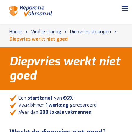
Home
Vind je storing
Diepvries storingen
Diepvries werkt niet goed
Diepvries werkt niet
goed
Een
starttarief
van
€69,-
Vaak binnen
1 werkdag
gerepareerd
Meer dan
200 lokale vakmannen