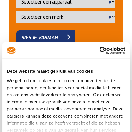
KIES JE VAKMAN
Deze website maakt gebruik van cookies
We gebruiken cookies om content en advertenties te
Diepvries laten repareren of
personaliseren, om functies voor social media te bieden
en om ons websiteverkeer te analyseren. Ook delen we
onderhouden?
informatie over uw gebruik van onze site met onze
Heb je de tips hierboven gevolgd maar kom je er niet
partners voor social media, adverteren en analyse. Deze
uit en werkt
jouw diepvries nog steeds niet goed
?
partners kunnen deze gegevens combineren met andere
Maak dan snel een afspraak met een vakman uit
informatie die u aan ze heeft verstrekt of die ze hebben
jouw buurt.
verzameld op basis van uw gebruik van hun services.