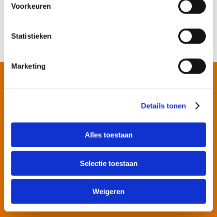
kapot.
Voorkeuren
Hoe kan ik ‘t oplossen?
Zorg ervoor dat
het plateau de wanden niet raakt en goed vast zit.
Statistieken
Marketing
Apparaat stuk?
Vind hier je
vakman!
Details tonen
Alles toestaan
Selectie toestaan
Weigeren
KIES JE VAKMAN