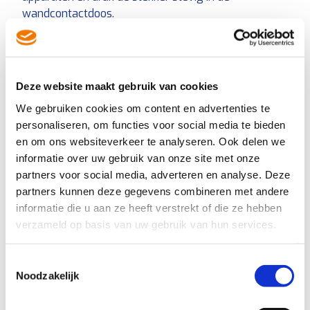
wandcontactdoos.
Voedsel wordt niet warm
Probleem:
Te lage netspanning of het voedsel is te
koud (niet ontdooid).
Deze website maakt gebruik van cookies
Hoe kan ik ‘t oplossen?
Controleer je netspanning
We gebruiken cookies om content en advertenties te
en ontdooi je eten altijd eerst.
personaliseren, om functies voor social media te bieden
en om ons websiteverkeer te analyseren. Ook delen we
Vonken in de combi magnetron
informatie over uw gebruik van onze site met onze
Probleem:
Metalen schalen of borden raken de
partners voor social media, adverteren en analyse. Deze
wand. Of het gerecht wordt bereid in kommen of
partners kunnen deze gegevens combineren met andere
schalen met een zilveren of gouden sierrand. Of er
informatie die u aan ze heeft verstrekt of die ze hebben
zit vetvervuiling van de wand.
verzameld op basis van uw gebruik van hun services.
Hoe kan ik ‘t oplossen?
Verwijder de oorzaak. Bij
vervuiling, reinig de combi magnetron.
Toestemmingsselectie
Noodzakelijk
Het draaiplateau veroorzaakt lawaai
Probleem:
Het draaiplateau zit niet goed vast of is