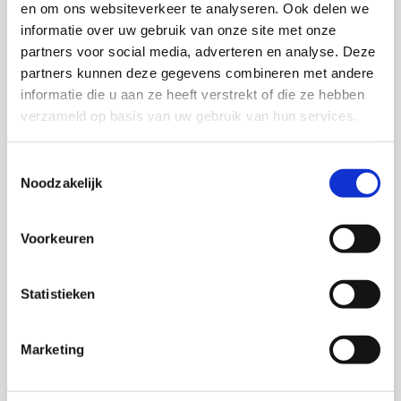
kraan dicht. Hergebruik
en om ons websiteverkeer te analyseren. Ook delen we
stap doorheen.
niet de huidige riem,
informatie over uw gebruik van onze site met onze
Let op!
Haal de stekker
maar plaats een nieuwe.
partners voor social media, adverteren en analyse. Deze
van de machine uit het
Zelf oplossen:
partners kunnen deze gegevens combineren met andere
stopcontact en draai de
De aandrijfriem zit
informatie die u aan ze heeft verstrekt of die ze hebben
kraan dicht, alvorens je
meestal aan de
verzameld op basis van uw gebruik van hun services.
onderstaande stappen
achterkant van de
gaat volgen
;
wasautomaat
Toestemmingsselectie
Zelf oplossen:
Draai de schroeven van
Noodzakelijk
De koolborstel zit in de
het achter paneel los
motor, deze bevindt zich
Haal de gebruikte
onderin de
Voorkeuren
aandrijfriem los
wasautomaat
Hang de nieuwe riem
Maak de bedrading van
Statistieken
eerst om de as van de
de koolborstel los
motor en draai deze
Schroef de koolborstel
daarna om het
Marketing
los en haal deze uit de
snaarwiel. (De
wasautomaat
aandrijfriem is goed