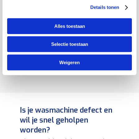
Plaats de nieuwe
bevestigd wanneer het
Details tonen
koolborstel en schroef
een beetje strak begint
deze vast
aan te voelen.)
Alles toestaan
Bevestig de bedrading
Plaats het achter
weer aan de
paneel vervolgens
koolborstel
terug en schroef deze
Selectie toestaan
weer vast
Zo vervang je de
koolborstels van jouw
Weigeren
wasmachine
Is je wasmachine defect en
wil je snel geholpen
worden?