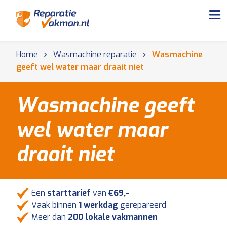
Home
Wasmachine reparatie
Wasmachine
geeft wel water maar draait niet
Wasmachine geeft
wel water maar
draait niet
Een
starttarief
van
€69,-
Vaak binnen
1 werkdag
gerepareerd
Meer dan
200 lokale vakmannen