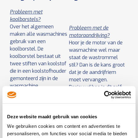
Probleem met
koolborstels?
Over het algemeen
Probleem met de
maken alle wasmachines
motoraandrijving?
gebruik van een
Hoor je de motor van de
koolborstel. De
wasmachine wel maar
koolborstel bestaat uit
staat de wastrommel
twee stiften van koolstof
stil? Dan is de kans groot
die in een koolstofhouder
dat je de aandrijfriem
gemonteerd zijn in de
moet vervangen.
wasmachine.
Benieuwd hoe je dit zelf
Als de wasmachine water
op kunt lossen? Wij
geeft, maar niet draait,
helpen je hier stap voor
dan is de kans groot dat
stap doorheen.
de koolborstel versleten
Let op!
Haal eerst de
Deze website maakt gebruik van cookies
is. Benieuwd hoe je dit zelf
stekker uit het
We gebruiken cookies om content en advertenties te
op kunt lossen? Wij
stopcontact en draai de
personaliseren, om functies voor social media te bieden
helpen je hier stap voor