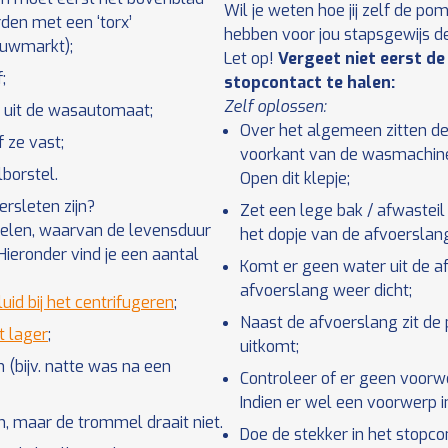
Wil je weten hoe jij zelf de 
den met een ‘torx’
hebben voor jou stapsgewijs d
ouwmarkt);
Let op!
Vergeet niet eerst de
;
stopcontact te halen:
Zelf oplossen:
e uit de wasautomaat;
Over het algemeen zitten de
 ze vast;
voorkant van de wasmachine. 
borstel.
Open dit klepje;
ersleten zijn?
Zet een lege bak / afwasteil
rdelen, waarvan de levensduur
het dopje van de afvoerslang
ieronder vind je een aantal
Komt er geen water uit de a
afvoerslang weer dicht;
d bij het centrifugeren
;
Naast de afvoerslang zit de p
t lager
;
uitkomt;
(bijv. natte was na een
Controleer of er geen voorwe
Indien er wel een voorwerp in
 maar de trommel draait niet.
Doe de stekker in het stopc