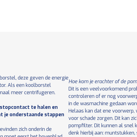
orstel, deze geven de energie
Hoe kom je erachter of de pomp
r. Als een koolborstel
Dit is een veelvoorkomend pr
imaal meer centrifugeren.
controleren of er nog voorwerpe
in de wasmachine gedaan word
 stopcontact te halen en
Helaas kan dat ene voorwerp,
at je onderstaande stappen
voor schade zorgen. Dit kan zic
pompfilter. Dit kunnen al snel 
bevinden zich onderin de
denk hierbij aan: muntstukken, 
n moet eerst het bovenblad