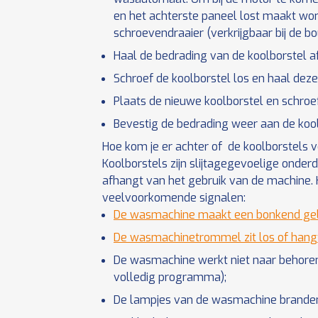
en het achterste paneel lost maakt wor
schroevendraaier (verkrijgbaar bij de b
Haal de bedrading van de koolborstel af
Schroef de koolborstel los en haal dez
Plaats de nieuwe koolborstel en schroef
Bevestig de bedrading weer aan de kool
Hoe kom je er achter of de koolborstels v
Koolborstels zijn slijtagegevoelige onde
afhangt van het gebruik van de machine. H
veelvoorkomende signalen:
De wasmachine maakt een bonkend gelui
De wasmachinetrommel zit los of hang
De wasmachine werkt niet naar behoren 
volledig programma);
De lampjes van de wasmachine branden,