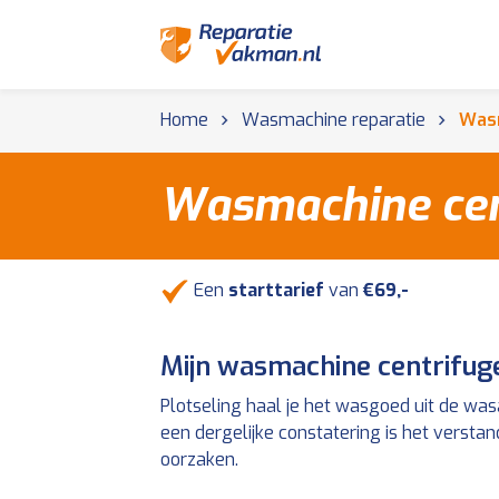
Home
Wasmachine reparatie
Wasm
Wasmachine cen
Een
starttarief
van
€69,-
Mijn wasmachine centrifuge
Plotseling haal je het wasgoed uit de wasa
een dergelijke constatering is het versta
oorzaken.