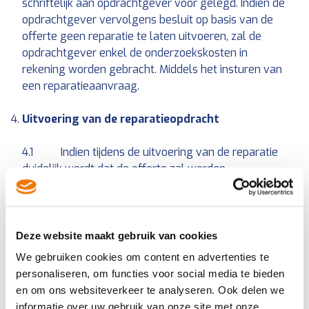
schriftelijk aan opdrachtgever voor gelegd. Indien de
opdrachtgever vervolgens besluit op basis van de
offerte geen reparatie te laten uitvoeren, zal de
opdrachtgever enkel de onderzoekskosten in
rekening worden gebracht. Middels het insturen van
een reparatieaanvraag.
Uitvoering van de reparatieopdracht
4.1 Indien tijdens de uitvoering van de reparatie
duidelijk wordt dat de offerte zal worden
overschreden, zal de Reparatievakman in overleg
treden met de opdrachtgever en desgewenst
conform artikel 3.1 van deze reparatievoorwaarden
een nieuwe, herziene, offerte opmaken.
Deze website maakt gebruik van cookies
We gebruiken cookies om content en advertenties te
4.3 De opdrachtgever ontvangt een
personaliseren, om functies voor social media te bieden
gespecificeerde rekening met betrekking tot de
en om ons websiteverkeer te analyseren. Ook delen we
uitgevoerde reparatie.
informatie over uw gebruik van onze site met onze